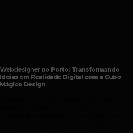
Webdesigner
no Porto: Transformando
Ideias em Realidade Digital com a Cubo
Mágico Design
O
Porto
, conhecido por sua dinâmica cultural e
crescente inovação, é um centro pulsante de
criatividade e tecnologia. Entre os profissionais
que impulsionam a transformação digital na