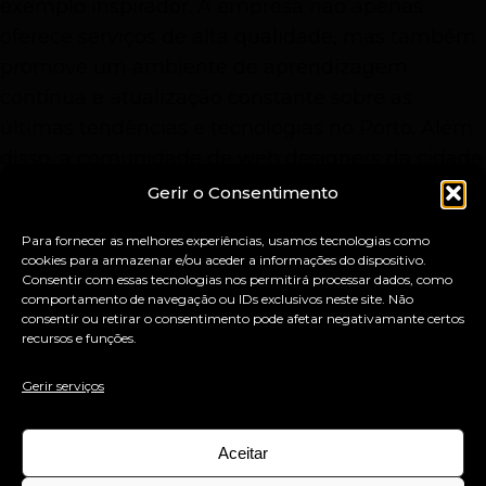
exemplo inspirador. A empresa não apenas
oferece serviços de alta qualidade, mas também
promove um ambiente de aprendizagem
contínua e atualização constante sobre as
últimas tendências e tecnologias no Porto. Além
disso, a comunidade de web designers da cidade
beneficia de workshops regulares e eventos de
Gerir o Consentimento
networking organizados pela Cubo Mágico
Para fornecer as melhores experiências, usamos tecnologias como
Design, que facilitam a troca de conhecimentos e
cookies para armazenar e/ou aceder a informações do dispositivo.
experiências entre os profissionais da área.
Consentir com essas tecnologias nos permitirá processar dados, como
comportamento de navegação ou IDs exclusivos neste site. Não
consentir ou retirar o consentimento pode afetar negativamante certos
recursos e funções.
Conclusão
Gerir serviços
A Cubo Mágico Design é um pilar essencial na
transformação digital do Porto, proporcionando
Aceitar
serviços de web design que harmonizam