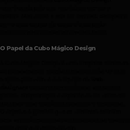
região, destaca-se a
Cubo Mágico Design
,
reconhecida pela sua habilidade técnica e
criativa. Mas afinal, o que faz um web designer e
como essa equipa de especialistas pode
contribuir para o desenvolvimento local?
O Papel da Cubo Mágico Design
A Cubo Mágico Design é uma empresa dedicada
ao planeamento, criação e manutenção de sites
e aplicações web. A sua equipa de
web
designers
combina competências em design
gráfico, programação e experiência do utilizador
(UX) para criar interfaces atraentes e funcionais.
O objetivo é garantir que os visitantes tenham
uma experiência agradável e intuitiva ao navegar
pelos sites que desenvolvem.