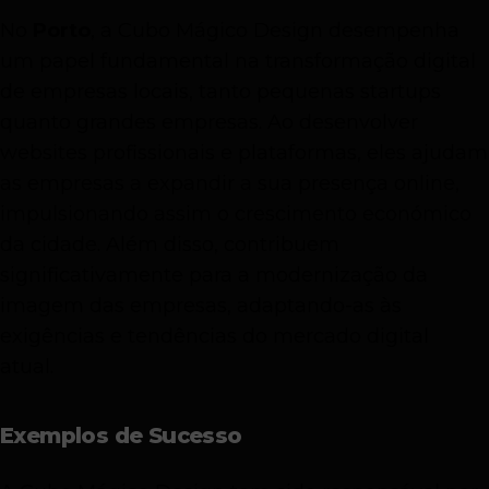
No
Porto
, a Cubo Mágico Design desempenha
um papel fundamental na transformação digital
de empresas locais, tanto pequenas startups
quanto grandes empresas. Ao desenvolver
websites profissionais e plataformas, eles ajudam
as empresas a expandir a sua presença online,
impulsionando assim o crescimento económico
da cidade. Além disso, contribuem
significativamente para a modernização da
imagem das empresas, adaptando-as às
exigências e tendências do mercado digital
atual.
Exemplos de Sucesso