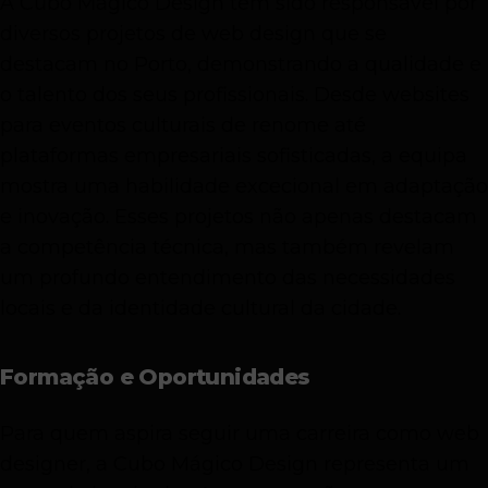
A Cubo Mágico Design tem sido responsável por
diversos projetos de web design que se
destacam no Porto, demonstrando a qualidade e
o talento dos seus profissionais. Desde websites
para eventos culturais de renome até
plataformas empresariais sofisticadas, a equipa
mostra uma habilidade excecional em adaptação
e inovação. Esses projetos não apenas destacam
a competência técnica, mas também revelam
um profundo entendimento das necessidades
locais e da identidade cultural da cidade.
Formação e Oportunidades
Para quem aspira seguir uma carreira como web
designer, a Cubo Mágico Design representa um