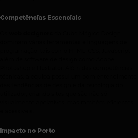
Competências Essenciais
Os
web designers
da Cubo Mágico Design
dominam várias ferramentas e linguagens de
programação, tais como HTML, CSS, JavaScript,
além de software de design como Adobe
Photoshop e Illustrator. Além das competências
técnicas, a equipa possui um bom entendimento
das tendências de design e da psicologia do
utilizador, criando sites que são não só
visualmente apelativos, mas também eficientes
e acessíveis.
Impacto no Porto