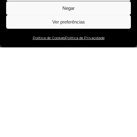
Negar
Ver preferências
Estou no WhatsApp!
Política de Cookies
Política de Privacidade
projetos
Landing Pages
Criamos landing pages irresistíveis que
convertem visitantes em clientes. Cada
detalhe é projetado para destacar o seu
negócio,
captar leads
e gerar
resultados
reais
.
Captura de Leads:
Landing pages
projetadas para atrair a atenção e capturar
contatos valiosos. Converta visitantes em