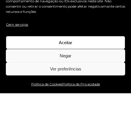
comportamento de navegação ou IDs exclusivos neste site. Não
consentir ou retirar o consentimento pode afetar negativamante certos
recursos e funções.
Gerir serviços
Casimiro Fernandes Advogados
Gráfico
Identidade Visual
Aceitar
1
2
Negar
Ver preferências
Estou no WhatsApp!
Política de Cookies
Política de Privacidade
(+351) 256 034 253
(+351) 932 483 260
geral@cubomagicodesign.pt