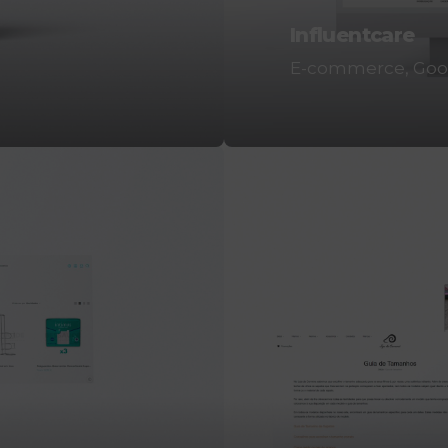
Influentcare
E-commerce
Goo