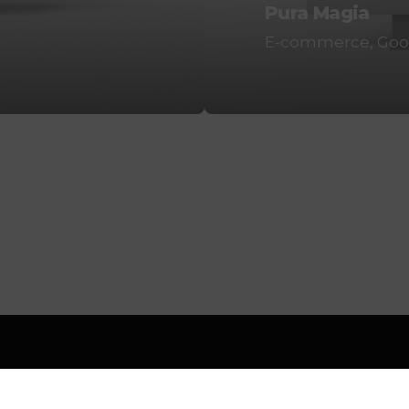
Pura Magia
E-commerce
Goo