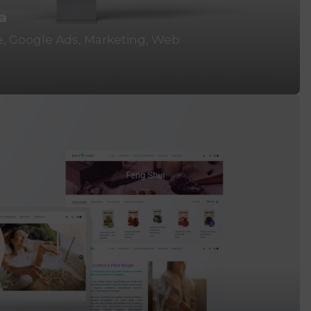
a
e
Google Ads
Marketing
Web