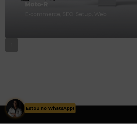
Moto-R
E-commerce
SEO
Setup
Web
1
Estou no WhatsApp!