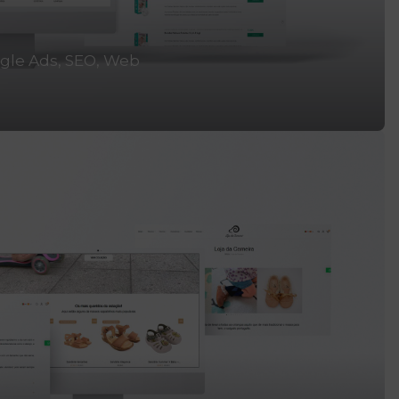
gle Ads
SEO
Web