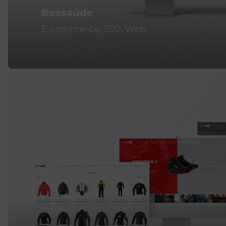
Bessaúde
E-commerce
SEO
Web