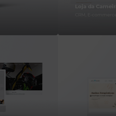
Loja da Carneir
CRM
E-commerc