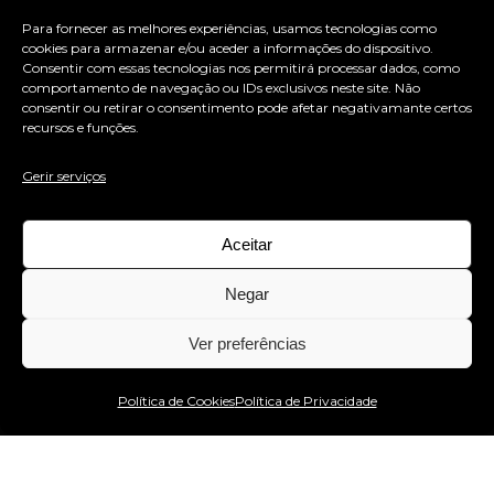
Para fornecer as melhores experiências, usamos tecnologias como
cookies para armazenar e/ou aceder a informações do dispositivo.
Consentir com essas tecnologias nos permitirá processar dados, como
comportamento de navegação ou IDs exclusivos neste site. Não
consentir ou retirar o consentimento pode afetar negativamante certos
recursos e funções.
Gerir serviços
QMulher
Aceitar
Advertising
Digital
Marketing
Negar
1
2
3
Ver preferências
Estou no WhatsApp!
Política de Cookies
Política de Privacidade