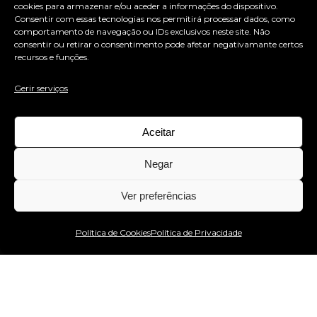
cookies para armazenar e/ou aceder a informações do dispositivo.
Consentir com essas tecnologias nos permitirá processar dados, como
comportamento de navegação ou IDs exclusivos neste site. Não
consentir ou retirar o consentimento pode afetar negativamante certos
recursos e funções.
Gerir serviços
(+351) 256 034 253
(+351) 932 483 260
Aceitar
geral@cubomagicodesign.pt
Negar
Rua Bispo Dom Florentino Andrade e Silva 73
Ver preferências
4520-173, Santa Maria da Feira
Estou no WhatsApp!
Portugal
Política de Cookies
Política de Privacidade